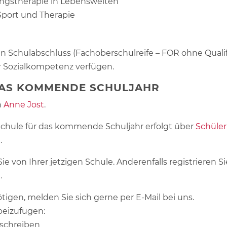
gstherapie in Lebenswelten
port und Therapie
N
en Schulabschluss (Fachoberschulreife – FOR ohne Qualifi
r Sozialkompetenz verfügen.
AS KOMMENDE SCHULJAHR
n
Anne Jost
.
chule für das kommende Schuljahr erfolgt über
Schüler
e
.
 von Ihrer jetzigen Schule. Anderenfalls registrieren Sie
e
.
ötigen, melden Sie sich gerne per E-Mail bei uns.
eizufügen:
schreiben