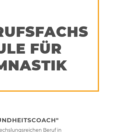
RUFSFACHS
LE FÜR
MNASTIK
SUNDHEITSCOACH"
echslungsreichen Beruf in