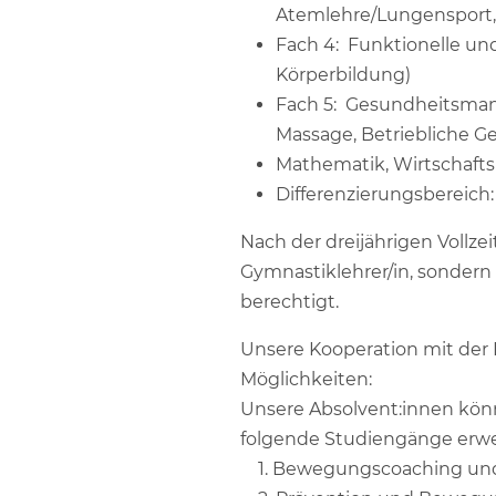
Atemlehre/Lungensport, 
Fach 4: Funktionelle u
Körperbildung)
Fach 5: Gesundheitsma
Massage, Betriebliche G
Mathematik, Wirtschaftsl
Differenzierungsbereich:
Nach der dreijährigen Vollze
Gymnastiklehrer/in, sondern
berechtigt.
Unsere Kooperation mit der
Möglichkeiten:
Unsere Absolvent:innen könne
folgende Studiengänge erw
1. Bewegungscoaching un