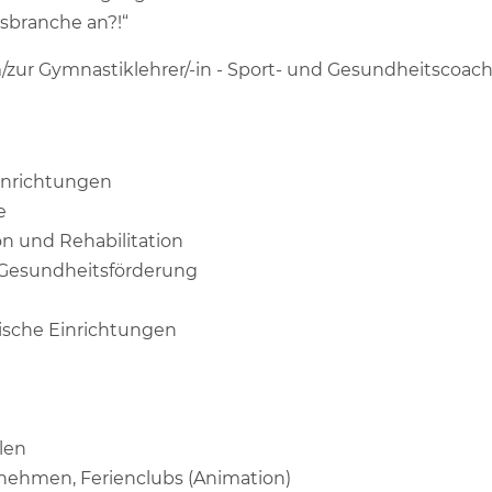
sbranche an?!“
/zur Gymnastiklehrer/-in - Sport- und Gesundheitscoa
inrichtungen
e
on und Rehabilitation
e Gesundheitsförderung
ische Einrichtungen
len
rnehmen, Ferienclubs (Animation)